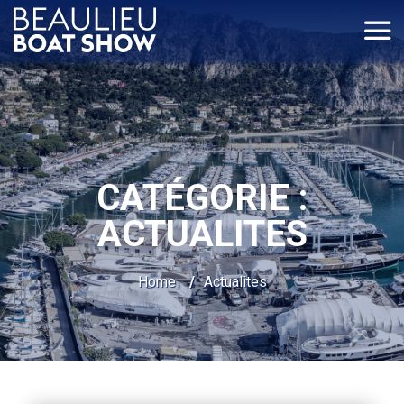
Panneau de gestion des cookies
CATÉGORIE :
ACTUALITES
Home
/
Actualites